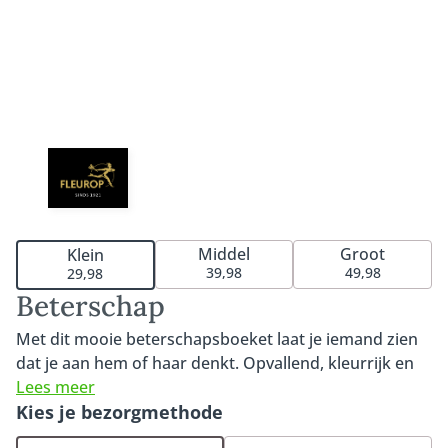
Middel
Groot
Klein
39,98
49,98
29,98
Beterschap
Met dit mooie beterschapsboeket laat je iemand zien
dat je aan hem of haar denkt. Opvallend, kleurrijk en
een echte opkikker voor iemand die het goed kan
Lees meer
gebruiken. Het boeket bevat een prachtige roos,
Kies je bezorgmethode
mooie gerbera en de opvallende Heliconia. Ons