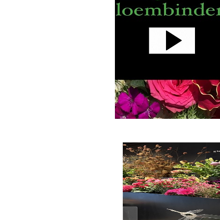
ZIJDE B
LUXE-C
KEUZE 
ROZEN
VERJAAR
MEEST 
PLUK E