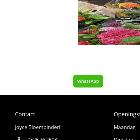
WhatsApp
Contact
Openingst
Joyce Bloembinderij
Maandag
0525-652508
Dinsdag