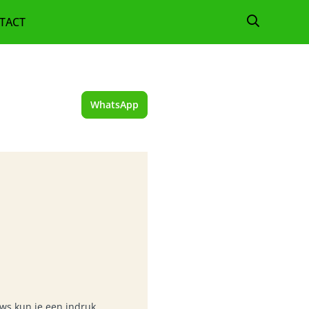
TACT
TELLEN
CHENK
WhatsApp
KLEDING
ZAKELIJK
ws kun je een indruk