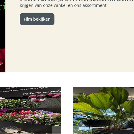
krijgen van onze winkel en ons assortiment.
OEKETTEN
Film bekijken
ADEAUBOEKETTEN
BLOEMIST
DAG EN FELICITATIE
DUURZAME KEUZE
N VELDBOEKETTEN