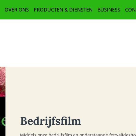
OVER ONS
PRODUCTEN & DIENSTEN
BUSINESS
CON
T EN ZOMAAR
ONZE WINKEL
BLOEMEN
ZAKELIJK BES
LLERS
IMPRESSIE
BESTEL- EN BEZORGINFORMATIE
RELATIEGES
CHAP EN STERKTE
FLEUROP
PLANTEN
BEDRIJFSAAN
TUK
ONZE PARTNERS
ZIJDE BLOEMEN EN PLANTEN
NIEUWSBRIEF 
 VAN DE MAAND
DUURZAAM
TROUWEN
UBON
ROUWEN
NSBOEKETTEN
WONEN
N
CADEAUBONNEN
Bedrijfsfilm
OEKETTEN
N CONDOLEANCE
Middels onze bedrijfsfilm en onderstaande foto-slidesho