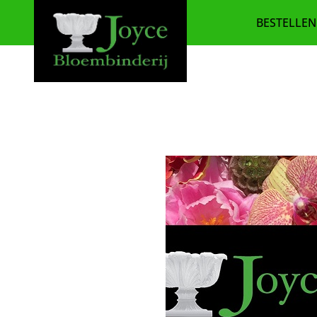
BESTELLEN
BEDANK
BESTSE
BETERS
BLOEMS
BOEKET
CADEA
SEIZOE
PLANTE
ROUWB
ROUW E