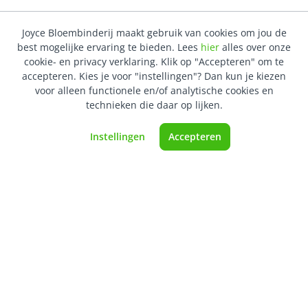
Joyce Bloembinderij maakt gebruik van cookies om jou de
best mogelijke ervaring te bieden. Lees
hier
alles over onze
cookie- en privacy verklaring. Klik op "Accepteren" om te
Fotocollectie
accepteren. Kies je voor "instellingen"? Dan kun je kiezen
voor alleen functionele en/of analytische cookies en
technieken die daar op lijken.
Joyce Bloembinderij beschikt over een omvangrijk
Instellingen
Accepteren
digitaal archief aan foto's met een uitgebreid
assortiment van eigen gemaakt bloemwerk door de jaren
heen. Aan de speciaal ingerichte tafel in de winkel
kunnen jullie de digitale bestanden in alle rust inkijken
d.m.v. een tablet. Het fotoarchief wordt continue
aangevuld en ververst. Hieronder tonen wij een
willekeurige greep uit onze foto-collectie. Wees welkom
in onze winkel om de rest te komen bekijken.