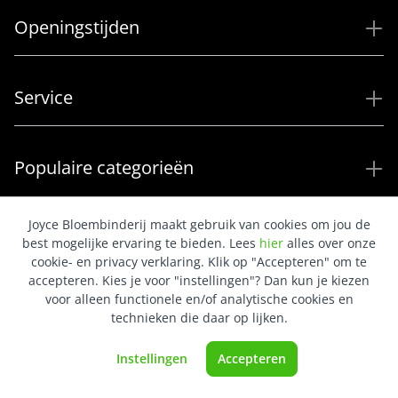
Openingstijden
Service
Populaire categorieën
Joyce Bloembinderij maakt gebruik van cookies om jou de
best mogelijke ervaring te bieden. Lees
hier
alles over onze
cookie- en privacy verklaring. Klik op "Accepteren" om te
accepteren. Kies je voor "instellingen"? Dan kun je kiezen
voor alleen functionele en/of analytische cookies en
technieken die daar op lijken.
Instellingen
Accepteren
Keurmerk
Goud SGS32608