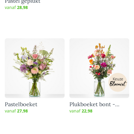
Pastel geplukt
vanaf
28,98
Pastelboeket
Plukboeket bont -
Keuze bloemist
vanaf
27,98
vanaf
22,98