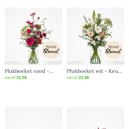
Plukboeket rood -
Plukboeket wit - Keuze
Keuze bloemist
bloemist
vanaf
22,98
vanaf
22,98