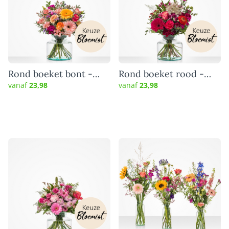
Rond boeket bont -
Rond boeket rood -
Keuze bloemist
Keuze bloemist
vanaf
23,98
vanaf
23,98