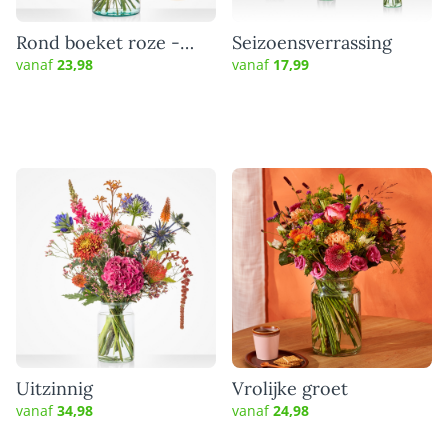
Rond boeket roze -
Seizoensverrassing
Keuze bloemist
vanaf
23,98
vanaf
17,99
Uitzinnig
Vrolijke groet
vanaf
34,98
vanaf
24,98