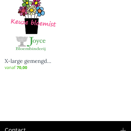
X-large gemengd
boeket
vanaf
70,00
Contact