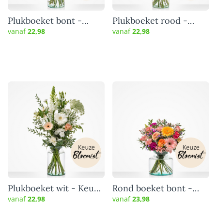
Plukboeket bont -
Plukboeket rood -
Keuze bloemist
Keuze bloemist
vanaf
22,98
vanaf
22,98
Plukboeket wit - Keuze
Rond boeket bont -
bloemist
Keuze bloemist
vanaf
22,98
vanaf
23,98