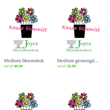
Medium bloemstuk
Medium gemengd
boeket
vanaf
40,00
vanaf
25,00