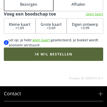
te laten weten dat je aan hen denkt. Met dit zorgvuldig
Bezorgen
Afhalen
gebonden condoleanceboeket in witte tinten geef je
Voeg een boodschap toe
niet alleen een teken van liefde en medeleven, maar
Geen kaart
bied je ook een stukje hoop en rust in tijden van
Kleine kaart
Grote kaart
Eigen ontwerp
verdriet. Laat met dit condoleanceboeket weten dat
+1,69
+3,69
+3,99
jouw gedachten bij de nabestaanden zijn, en geef hen
een warm gebaar dat kracht en steun biedt in een
Let op: je hebt
geen kaart
geselecteerd, je boeket wordt
moeilijke tijd.
anoniem verstuurd.
IK WIL BESTELLEN
Product: NL-500810119-1
Contact