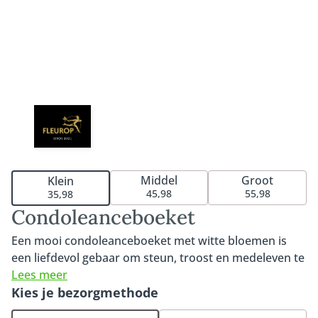
Middel
Groot
Klein
45,98
55,98
35,98
Condoleanceboeket
Een mooi condoleanceboeket met witte bloemen is
een liefdevol gebaar om steun, troost en medeleven te
tonen in een moeilijke periode. Witte bloemen
Lees meer
symboliseren puurheid, respect en herinnering,
Kies je bezorgmethode
waardoor dit boeket uitermate geschikt is om iemand