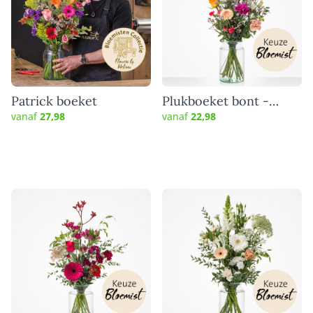
Patrick boeket
Plukboeket bont -
Keuze bloemist
vanaf
27,98
vanaf
22,98