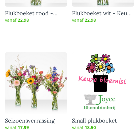
Plukboeket rood -
Plukboeket wit - Keuze
Keuze bloemist
bloemist
vanaf
22,98
vanaf
22,98
Seizoensverrassing
Small plukboeket
vanaf
17,99
vanaf
18,50