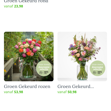
Groen Gekeurd rond
vanaf
23,98
Groen Gekeurd rozen
Groen Gekeurd
sympathie boeket
vanaf
53,98
vanaf
50,98