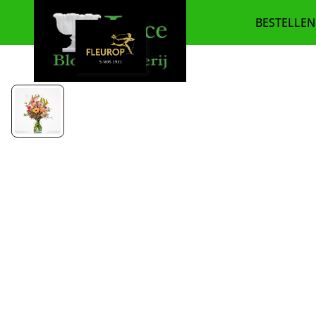
BESTELLEN
BEDANK
BESTSE
BETERS
BLOEMS
BOEKET
CADEA
SEIZOE
PLANTE
ROUWB
ROUW E