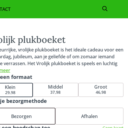
TACT
TELLEN
CHENK
olijk plukboeket
KLEDING
leurrijke, vrolijke plukboeket is het ideale cadeau voor een
ardag, jubileum, aan je geliefde of om zomaar iemand
ZAKELIJK
e verrassen. Het Vrolijk plukboeket is speels en luchtig
orm en bevat de allermooiste seizoensbloemen in de
 meer
 een formaat
 kleurrijke tinten. Een boeket om écht vrolijk van te
n. En bovendien een van onze bestsellers. Bestel direct
Middel
Groot
Klein
nze bijpassende vaas of kies één van onze andere
37,98
46,98
29,98
us om de verrassing compleet te maken.
 je bezorgmethode
Bezorgen
Afhalen
 een boodschap toe
Geen kaart