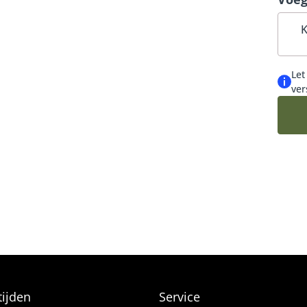
OEKETTEN
K
ADEAUBOEKETTEN
Let
BLOEMIST
ver
DAG EN FELICITATIE
DUURZAME KEUZE
N VELDBOEKETTEN
ijden
Service