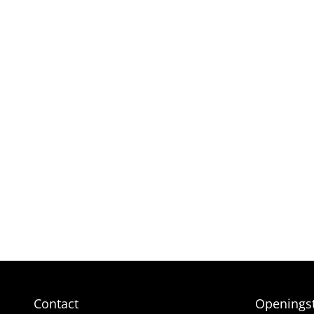
ZIJDE B
LUXE-C
KEUZE 
ROZEN
VERJAAR
MEEST 
PLUK E
Contact
Openingst