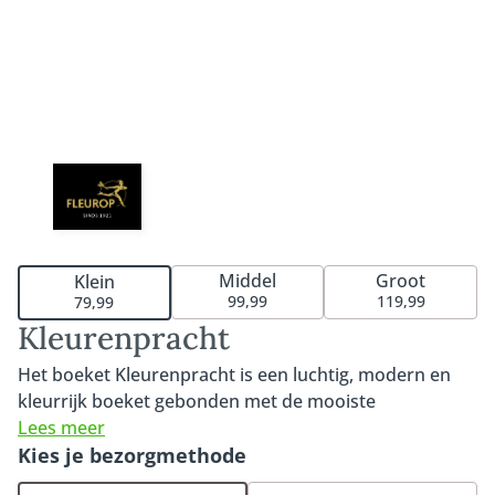
Middel
Groot
Klein
99,99
119,99
79,99
Kleurenpracht
Het boeket Kleurenpracht is een luchtig, modern en
kleurrijk boeket gebonden met de mooiste
seizoensbloemen. Het boeket wordt geleverd exclusief
Lees meer
vaas. Kleurrijk en uitbundig. De bloemen die in dit
Kies je bezorgmethode
boeket naar voren komen zijn opvallend en uniek.