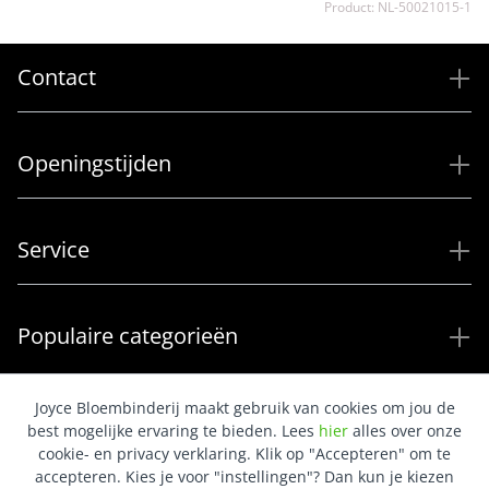
Product: NL-50021015-1
Contact
Openingstijden
Service
Populaire categorieën
Joyce Bloembinderij maakt gebruik van cookies om jou de
best mogelijke ervaring te bieden. Lees
hier
alles over onze
cookie- en privacy verklaring. Klik op "Accepteren" om te
accepteren. Kies je voor "instellingen"? Dan kun je kiezen