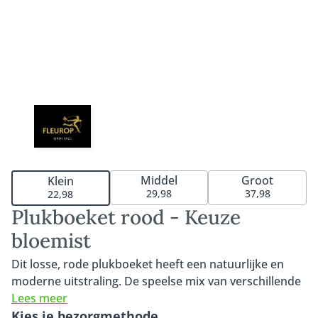
Middel
Groot
Klein
29,98
37,98
22,98
Plukboeket rood - Keuze
bloemist
Dit losse, rode plukboeket heeft een natuurlijke en
moderne uitstraling. De speelse mix van verschillende
rode bloemen en luchtige vormen zorgt voor een
Lees meer
levendig en eigentijds geheel. Onze Fleurop
Kies je bezorgmethode