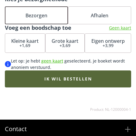
vakbloemisten stellen elk boeket met de hand samen.
Met oog voor detail en gevoel voor het vak maken zij
Bezorgen
Afhalen
ieder boeket uniek. Zo geniet je van verse bloemen die
Voeg een boodschap toe
tot wel 7 dagen mooi blijven. Het afgebeelde boeket is
Geen kaart
een voorbeeld. Jouw plukboeket wordt samengesteld
Kleine kaart
Grote kaart
Eigen ontwerp
met de mooiste rode bloemen van het seizoen.
+1,69
+3,69
+3,99
Daardoor kan de samenstelling afwijken van het
voorbeeld.
Let op: je hebt
geen kaart
geselecteerd, je boeket wordt
anoniem verstuurd.
IK WIL BESTELLEN
Product: NL-12000004-1
Contact