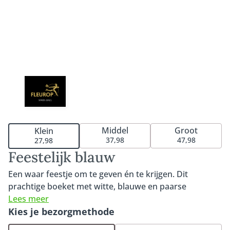
Middel
Groot
Klein
37,98
47,98
27,98
Feestelijk blauw
Een waar feestje om te geven én te krijgen. Dit
prachtige boeket met witte, blauwe en paarse
bloemen. Laat je verrassen door deze unieke creatie
Lees meer
van onze lokale bloemisten. Het boeket wordt met
Kies je bezorgmethode
zorg samengesteld door de bloemist met de mooiste