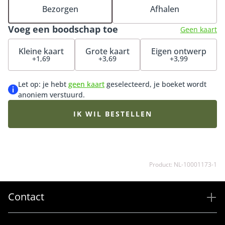
blauwe, paarse en witte seizoensbloemen die op dat
Bezorgen
Afhalen
moment goed verkrijgbaar zijn. Daardoor kan het
Voeg een boodschap toe
boeket iets afwijken van de getoonde afbeelding.
Geen kaart
Kleine kaart
Grote kaart
Eigen ontwerp
+1,69
+3,69
+3,99
Let op: je hebt
geen kaart
geselecteerd, je boeket wordt
anoniem verstuurd.
IK WIL BESTELLEN
Product: NL-10001173-1
Contact