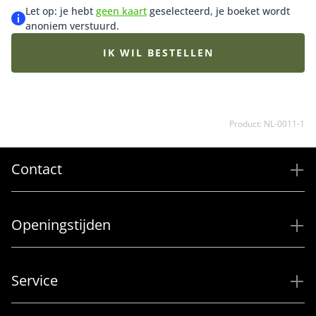
Let op: je hebt
geen kaart
geselecteerd, je boeket wordt
anoniem verstuurd.
IK WIL BESTELLEN
Product: NL-0011-1
Contact
Openingstijden
Service