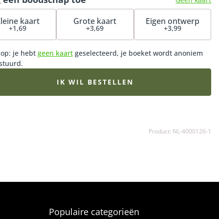
enheid, een lief gebaar of gewoon om iemand te laten
 dat je aan hem of haar denkt.
leine kaart
Grote kaart
Eigen ontwerp
+1,69
+3,69
+3,99
 op: je hebt
geen kaart
geselecteerd, je boeket wordt anoniem
stuurd.
IK WIL BESTELLEN
Product: NL-4000126-1
Populaire categorieën