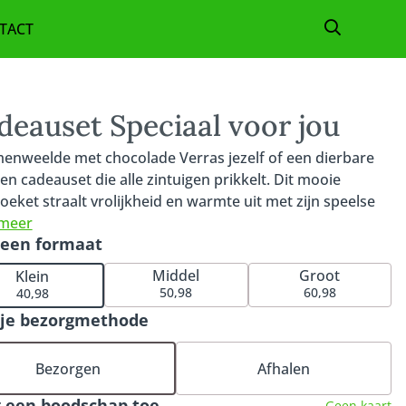
TACT
TELLEN
CHENK
deauset Speciaal voor jou
KLEDING
enweelde met chocolade Verras jezelf of een dierbare
en cadeauset die alle zintuigen prikkelt. Dit mooie
ZAKELIJK
oeket straalt vrolijkheid en warmte uit met zijn speelse
an bloemen in levendige tinten. Een prachtig geheel dat
 meer
 een formaat
t sfeer en een glimlach in huis brengt. Daarbij ontvang je
uxe selectie chocoladevierkantjes: minstens 40 stuks in 5
Middel
Groot
Klein
hillende smaken. Van de verfijnde smaak van ruby tot de
50,98
60,98
40,98
te bite van feuilletine, van gepofte rijst tot de tropische
 je bezorgmethode
 van kokos. Elk stukje chocolade is een ware ontdekking.
aardige ingrediënten zorgen voor een verrassende
Bezorgen
Afhalen
sie van smaken die je blijft verrassen. Een cadeauset om
e genieten én te delen. Perfect voor een feestelijke
 een boodschap toe
Geen kaart