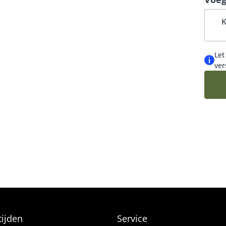
geleg
OEKETTEN
weten
K
ADEAUBOEKETTEN
Let
BLOEMIST
ver
DAG EN FELICITATIE
DUURZAME KEUZE
N VELDBOEKETTEN
ijden
Service