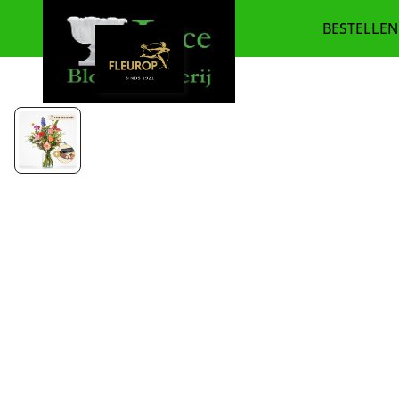
BESTELLEN
BEDANK
BESTSE
BETERS
BLOEMS
BOEKET
CADEA
SEIZOE
PLANTE
ROUWB
ROUW E