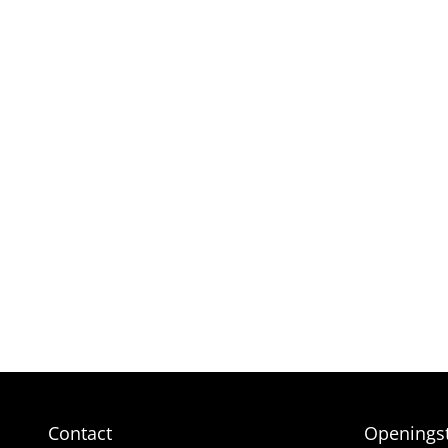
ZIJDE B
LUXE-C
KEUZE 
ROZEN
VERJAAR
MEEST 
PLUK E
Contact
Openingst