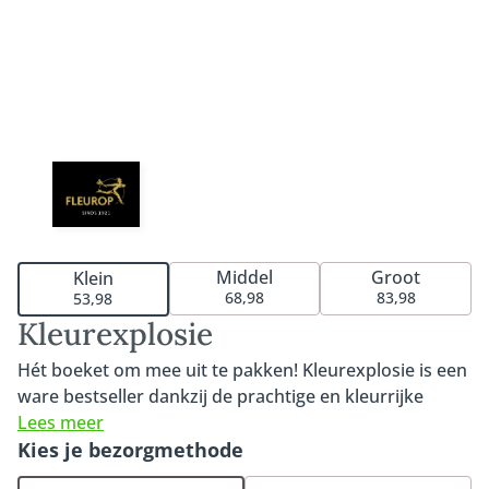
Middel
Groot
Klein
68,98
83,98
53,98
Kleurexplosie
Hét boeket om mee uit te pakken! Kleurexplosie is een
ware bestseller dankzij de prachtige en kleurrijke
bloemen. Het boeket kenmerkt zich door de
Lees meer
opvallende Strelizea of Heleconia, elegante Delphinium
Kies je bezorgmethode
en bijzondere rozen en gerbera's. Kleurexplosie is een