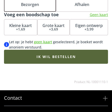
ware eyecatcher en zorgt gegarandeerd voor een
Bezorgen
Afhalen
onvergetelijke indruk. Maak het nog exclusiever met
Voeg een boodschap toe
onze bijpassende vaas, heerlijke chocolade of
Geen kaart
luxueuze bonbons.
Kleine kaart
Grote kaart
Eigen ontwerp
+1,69
+3,69
+3,99
Let op: je hebt
geen kaart
geselecteerd, je boeket wordt
anoniem verstuurd.
IK WIL BESTELLEN
Product: NL-10001110-1
Contact